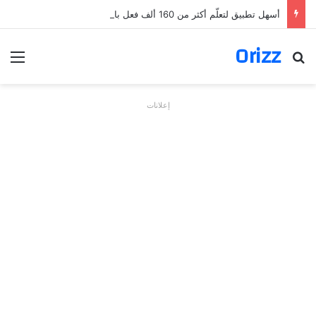
أسهل تطبيق لتعلّم أكثر من 160 ألف فعل بالألمانية
Orizz
بحث عن
الق
إعلانات