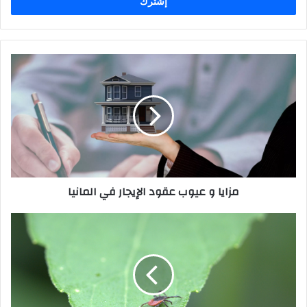
مزايا
و
عيوب
عقود
الإيجار
في
المانيا
مزايا و عيوب عقود الإيجار في المانيا
ما
هي
المناطق
الخطرة
في
المانيا
من