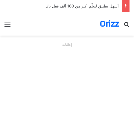
أسهل تطبيق لتعلّم أكثر من 160 ألف فعل بالألمانية
Orizz
بحث عن
الق
إعلانات