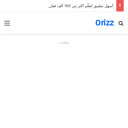
أسهل تطبيق لتعلّم أكثر من 160 ألف فعل بالألمانية
Orizz
بحث عن
الق
إعلانات