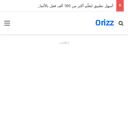
أسهل تطبيق لتعلّم أكثر من 160 ألف فعل بالألمانية
Orizz
بحث عن
الق
إعلانات