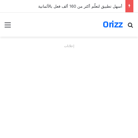
أسهل تطبيق لتعلّم أكثر من 160 ألف فعل بالألمانية
Orizz
بحث عن
الق
إعلانات