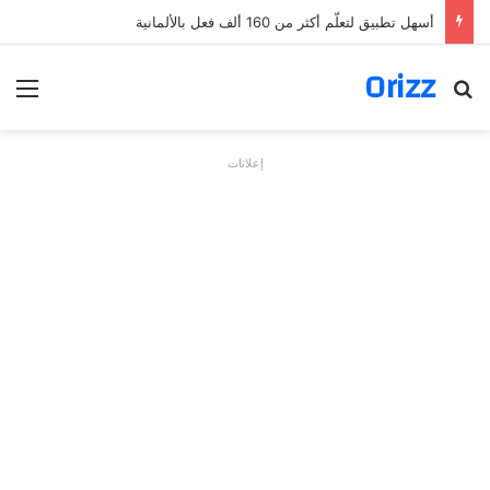
أسهل تطبيق لتعلّم أكثر من 160 ألف فعل بالألمانية
Orizz
بحث عن
الق
إعلانات