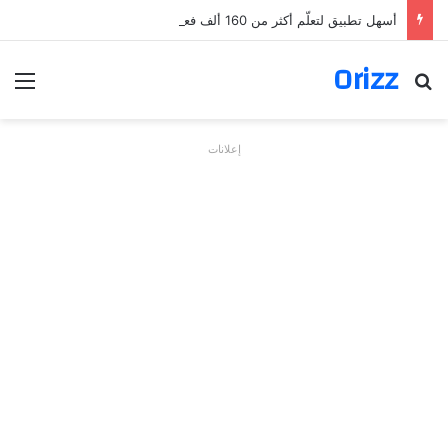
أسهل تطبيق لتعلّم أكثر من 160 ألف فعل بالألمانية
Orizz
بحث عن
الق
إعلانات