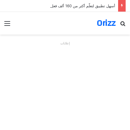
أسهل تطبيق لتعلّم أكثر من 160 ألف فعل بالألمانية
Orizz
بحث عن
الق
إعلانات