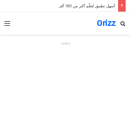
أسهل تطبيق لتعلّم أكثر من 160 ألف فعل بالألمانية
Orizz
بحث عن
الق
إعلانات