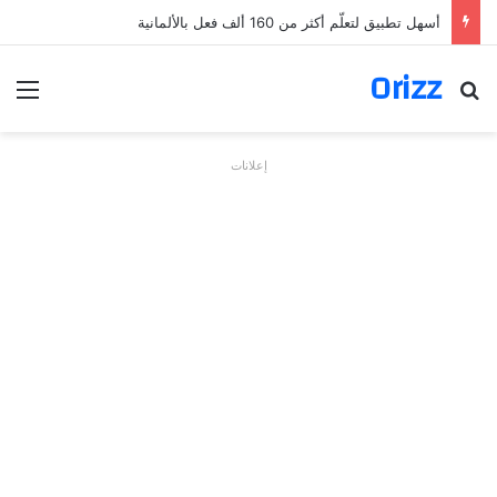
أسهل تطبيق لتعلّم أكثر من 160 ألف فعل بالألمانية
Orizz
بحث عن
الق
إعلانات