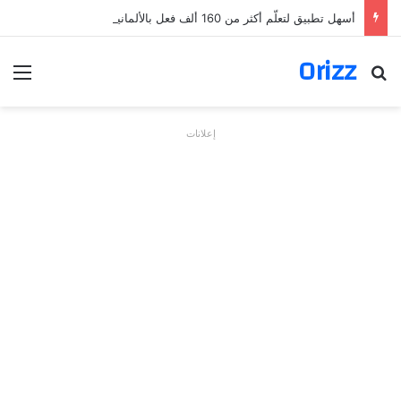
أسهل تطبيق لتعلّم أكثر من 160 ألف فعل بالألمانية
Orizz
بحث عن
الق
إعلانات