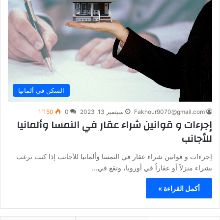
السكن في ألمانيا
Fakhour9070@gmail.com
سبتمبر 13, 2023
0
1٬150
إجرءات و قوانين شراء عقار في النمسا وألمانيا
للأجانب
إجرءات و قوانين شراء عقار في النمسا وألمانيا للأجانب إذا كنت ترغب
بشراء منزلاً أو عقاراُ في أوروبا، وتقع في…
أكمل القراءة »