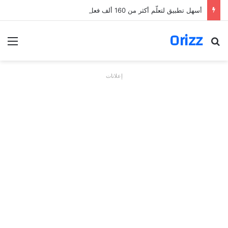
أسهل تطبيق لتعلّم أكثر من 160 ألف فعل بالألمانية
Orizz
بحث عن
الق
إعلانات