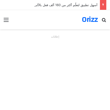
أسهل تطبيق لتعلّم أكثر من 160 ألف فعل بالألمانية
Orizz
بحث عن
الق
إعلانات