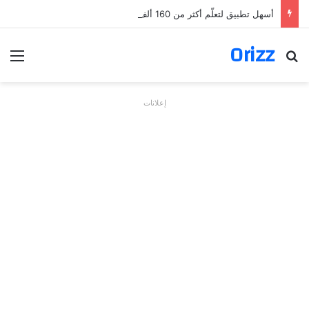
أسهل تطبيق لتعلّم أكثر من 160 ألف فعل بالألمانية
Orizz
بحث عن
الق
إعلانات