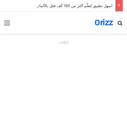
أسهل تطبيق لتعلّم أكثر من 160 ألف فعل بالألمانية
Orizz
بحث عن
الق
إعلانات