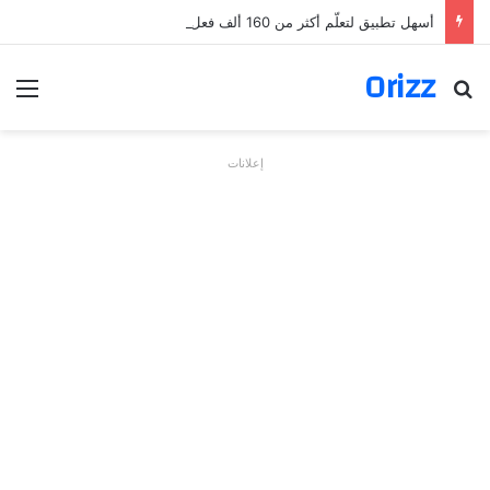
أسهل تطبيق لتعلّم أكثر من 160 ألف فعل بالألمانية
Orizz
بحث عن
الق
إعلانات