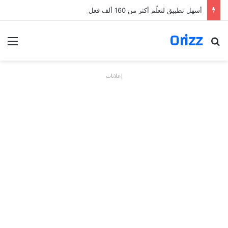
أسهل تطبيق لتعلّم أكثر من 160 ألف فعل بالألمانية
Orizz
بحث عن
الق
إعلانات