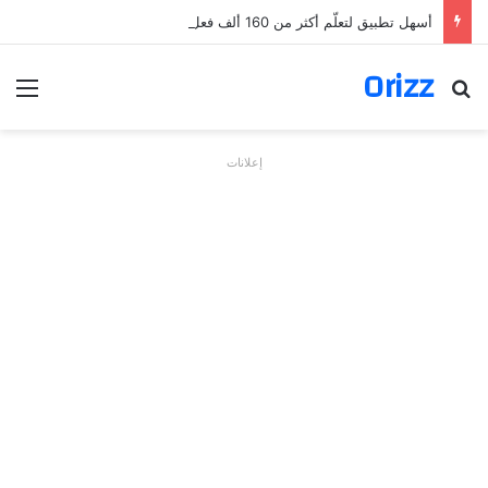
أسهل تطبيق لتعلّم أكثر من 160 ألف فعل بالألمانية
Orizz
بحث عن
الق
إعلانات