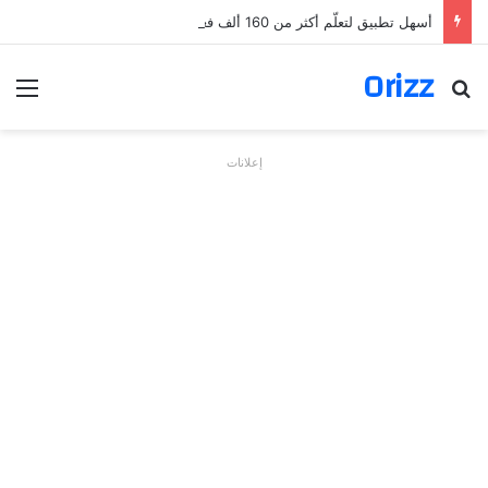
أسهل تطبيق لتعلّم أكثر من 160 ألف فعل بالألمانية
Orizz
بحث عن
الق
إعلانات