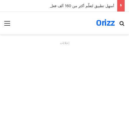
أسهل تطبيق لتعلّم أكثر من 160 ألف فعل بالألمانية
Orizz
بحث عن
الق
إعلانات