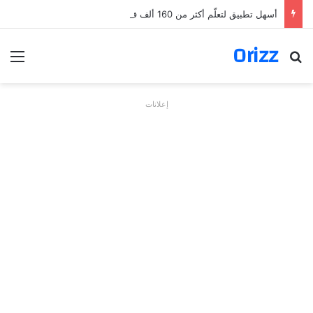
أسهل تطبيق لتعلّم أكثر من 160 ألف فعل بالألمانية
Orizz
بحث عن
الق
إعلانات