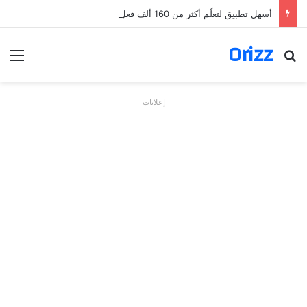
أسهل تطبيق لتعلّم أكثر من 160 ألف فعل بالألمانية
Orizz
بحث عن
الق
إعلانات