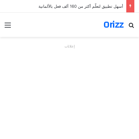
أسهل تطبيق لتعلّم أكثر من 160 ألف فعل بالألمانية
Orizz
بحث عن
الق
إعلانات