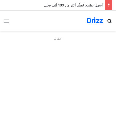
أسهل تطبيق لتعلّم أكثر من 160 ألف فعل بالألمانية
Orizz
بحث عن
الق
إعلانات