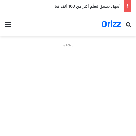
أسهل تطبيق لتعلّم أكثر من 160 ألف فعل بالألمانية
Orizz
بحث عن
الق
إعلانات