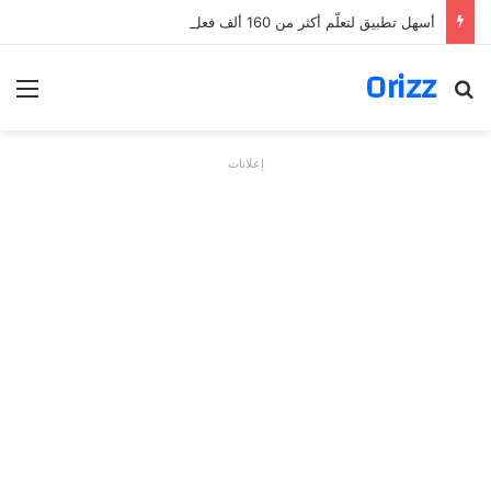
أسهل تطبيق لتعلّم أكثر من 160 ألف فعل بالألمانية
Orizz
بحث عن
الق
إعلانات