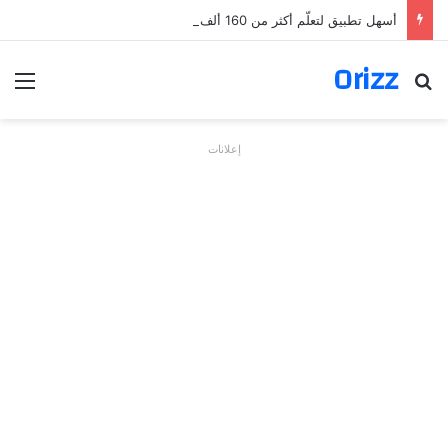
أسهل تطبيق لتعلّم أكثر من 160 ألف فعل بالألمانية
Orizz
بحث عن
الق
إعلانات