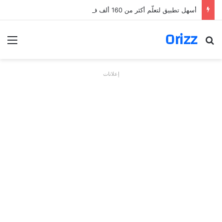
أسهل تطبيق لتعلّم أكثر من 160 ألف فعل بالألمانية
Orizz
بحث عن
الق
إعلانات