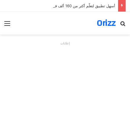
أسهل تطبيق لتعلّم أكثر من 160 ألف فعل بالألمانية
Orizz
بحث عن
الق
إعلانات