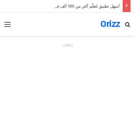
أسهل تطبيق لتعلّم أكثر من 160 ألف فعل بالألمانية
Orizz
بحث عن
الق
إعلانات