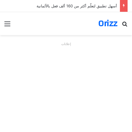
أسهل تطبيق لتعلّم أكثر من 160 ألف فعل بالألمانية
Orizz
بحث عن
الق
إعلانات