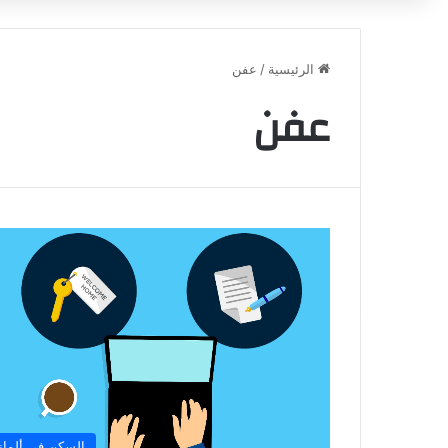
الرئيسية
/
عفن
عفن
السكن في ألماني