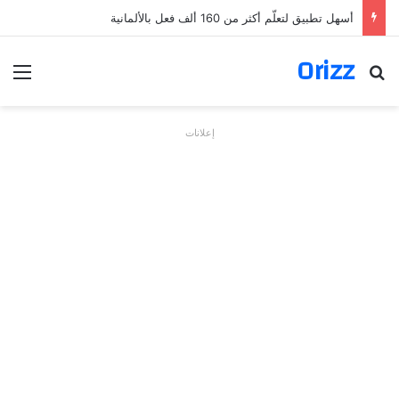
أسهل تطبيق لتعلّم أكثر من 160 ألف فعل بالألمانية
Orizz
بحث عن
الق
إعلانات