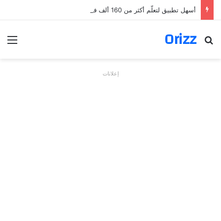
أسهل تطبيق لتعلّم أكثر من 160 ألف فعل بالألمانية
Orizz
بحث عن
الق
إعلانات