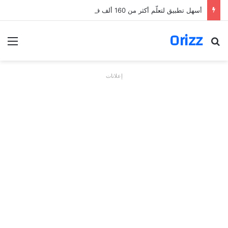
أسهل تطبيق لتعلّم أكثر من 160 ألف فعل بالألمانية
Orizz
بحث عن
الق
إعلانات