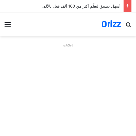
أسهل تطبيق لتعلّم أكثر من 160 ألف فعل بالألمانية
Orizz
بحث عن
الق
إعلانات