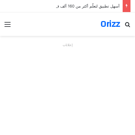
أسهل تطبيق لتعلّم أكثر من 160 ألف فعل بالألمانية
Orizz
بحث عن
الق
إعلانات