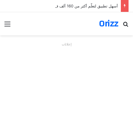
أسهل تطبيق لتعلّم أكثر من 160 ألف فعل بالألمانية
Orizz
بحث عن
الق
إعلانات