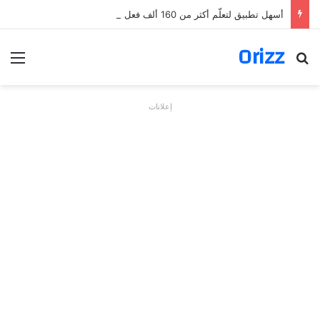
أسهل تطبيق لتعلّم أكثر من 160 ألف فعل بالألمانية
Orizz
بحث عن
الق
إعلانات