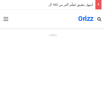
أسهل تطبيق لتعلّم أكثر من 160 ألف فعل بالألمانية
Orizz
بحث عن
الق
إعلانات