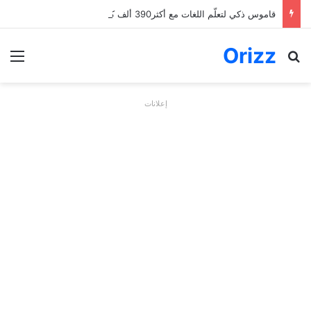
قاموس ذكي لتعلّم اللغات مع أكثر390 ألف كلمة وعبارة
Orizz
بحث عن
الق
إعلانات