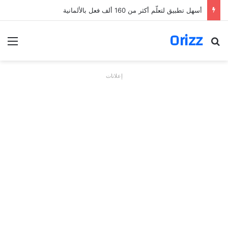
أسهل تطبيق لتعلّم أكثر من 160 ألف فعل بالألمانية
Orizz
بحث عن
الق
إعلانات