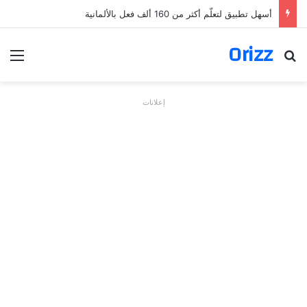
أسهل تطبيق لتعلّم أكثر من 160 ألف فعل بالألمانية
Orizz
بحث عن
الق
إعلانات