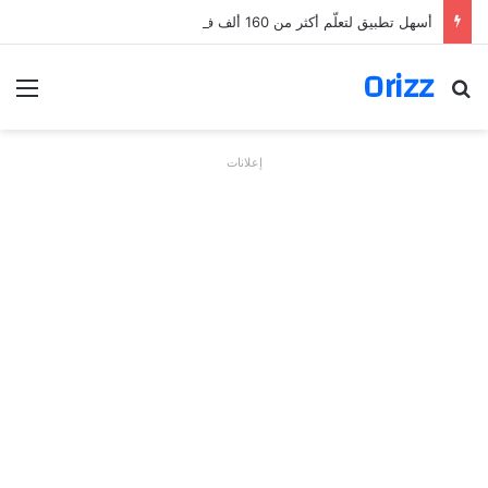
أسهل تطبيق لتعلّم أكثر من 160 ألف فعل بالألمانية
Orizz
بحث عن
الق
إعلانات