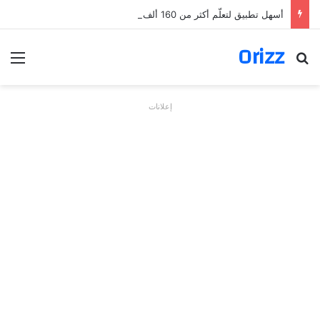
أسهل تطبيق لتعلّم أكثر من 160 ألف فعل بالألمانية
Orizz
بحث عن
الق
إعلانات