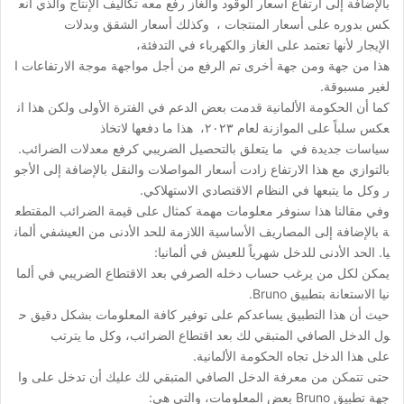
بالإضافة إلى ارتفاع أسعار الوقود والغاز رفع معه تكاليف الإنتاج والذي انع
كس بدوره على أسعار المنتجات ، وكذلك أسعار الشقق وبدلات
الإيجار لأنها تعتمد على الغاز والكهرباء في التدفئة،
هذا من جهة ومن جهة أخرى تم الرفع من أجل مواجهة موجة الارتفاعات ا
لغير مسبوقة.
كما أن الحكومة الألمانية قدمت بعض الدعم في الفترة الأولى ولكن هذا ان
عكس سلباً على الموازنة لعام ٢٠٢٣، هذا ما دفعها لاتخاذ
سياسات جديدة في ما يتعلق بالتحصيل الضريبي كرفع معدلات الضرائب.
بالتوازي مع هذا الارتفاع زادت أسعار المواصلات والنقل بالإضافة إلى الأجو
ر وكل ما يتبعها في النظام الاقتصادي الاستهلاكي.
وفي مقالنا هذا سنوفر معلومات مهمة كمثال على قيمة الضرائب المقتطع
ة بالإضافة إلى المصاريف الأساسية اللازمة للحد الأدنى من العيشفي ألمان
يا. الحد الأدنى للدخل شهرياً للعيش في ألمانيا:
يمكن لكل من يرغب حساب دخله الصرفي بعد الاقتطاع الضريبي في ألما
نيا الاستعانة بتطبيق Bruno.
حيث أن هذا التطبيق يساعدكم على توفير كافة المعلومات بشكل دقيق ح
ول الدخل الصافي المتبقي لك بعد اقتطاع الضرائب، وكل ما يترتب
على هذا الدخل تجاه الحكومة الألمانية.
حتى تتمكن من معرفة الدخل الصافي المتبقي لك عليك أن تدخل على وا
جهة تطبيق Bruno بعض المعلومات، والتي هي: