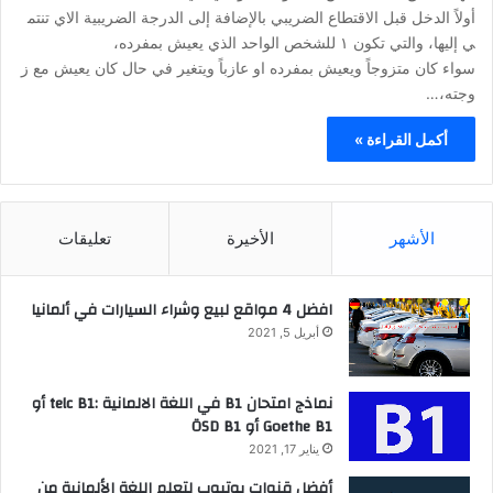
أولاً الدخل قبل الاقتطاع الضريبي بالإضافة إلى الدرجة الضريبية الاي تنتم
ي إليها، والتي تكون ١ للشخص الواحد الذي يعيش بمفرده،
سواء كان متزوجاً ويعيش بمفرده او عازباً ويتغير في حال كان يعيش مع ز
وجته،…
أكمل القراءة »
الأشهر
الأخيرة
تعليقات
افضل 4 مواقع لبيع وشراء السيارات في ألمانيا
أبريل 5, 2021
نماذج امتحان B1 في اللغة الالمانية :telc B1 أو
Goethe B1 أو ÖSD B1
يناير 17, 2021
أفضل قنوات يوتيوب لتعلم اللغة الألمانية من