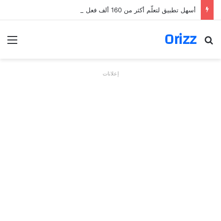
أسهل تطبيق لتعلّم أكثر من 160 ألف فعل بالألمانية
Orizz
بحث عن
الق
إعلانات