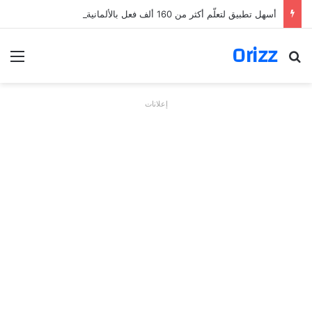
أسهل تطبيق لتعلّم أكثر من 160 ألف فعل بالألمانية
Orizz
بحث عن
الق
إعلانات