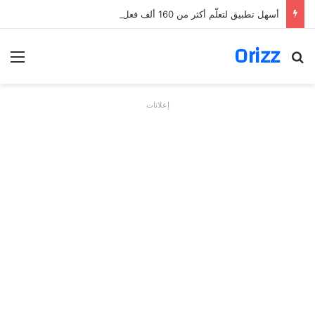
أسهل تطبيق لتعلّم أكثر من 160 ألف فعل بالألمانية
Orizz
بحث عن
الق
إعلانات