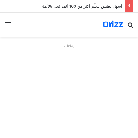
أسهل تطبيق لتعلّم أكثر من 160 ألف فعل بالألمانية
Orizz
بحث عن
الق
إعلانات